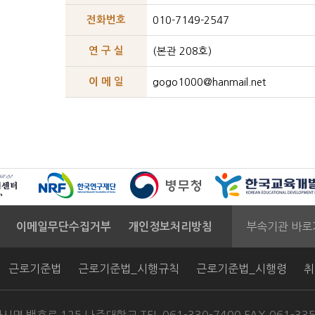
전화번호
010-7149-2547
연 구 실
(본관 208호)
이 메 일
gogo1000@hanmail.net
부속기관 바로
이메일무단수집거부
개인정보처리방침
근로기준법
근로기준법_시행규칙
근로기준법_시행령
취