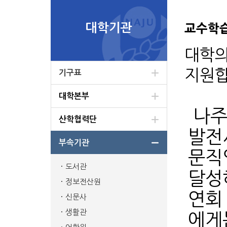
대학기관
교수학
대학의
지원합
기구표
대학본부
나주
산학협력단
발전
부속기관
문직
도서관
달성
정보전산원
연회
신문사
생활관
에게