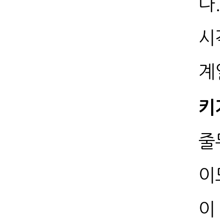
다
시
계
키
줄
이
이