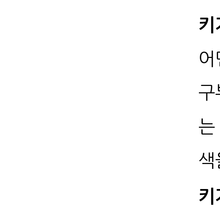
키
어
구
는
색
키