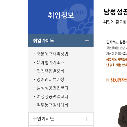
남성성
취업정보
취업에 필요한
취업가이드
국문이력서작성법
분야별자기소개
면접유형별준비
영어인터뷰예상
남성성공면접코디
여성성공면접코디
직무능력검사대비
구인게시판