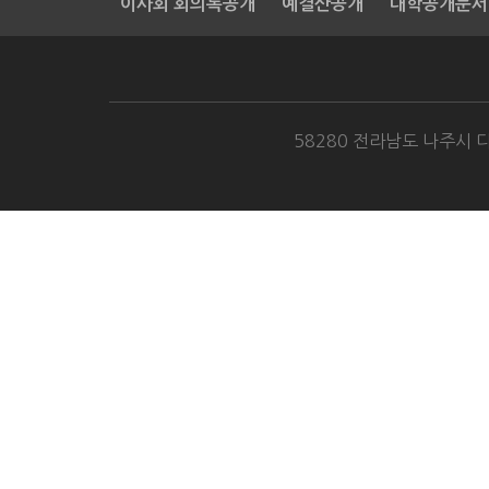
이사회 회의록공개
예결산공개
대학공개문서
58280 전라남도 나주시 다