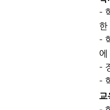
-
한
-
에
-
-
교