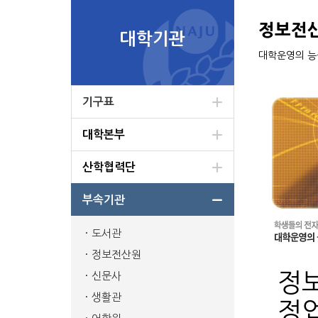
정보전
대학기관
대학운영의 능
기구표
대학본부
산학협력단
부속기관
도서관
정보전산원
정보
신문사
생활관
정업