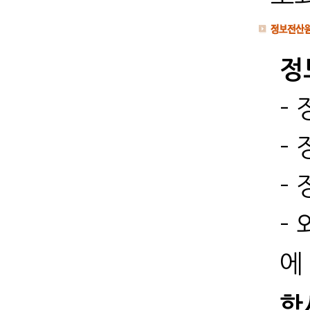
정
-
-
-
-
에
학