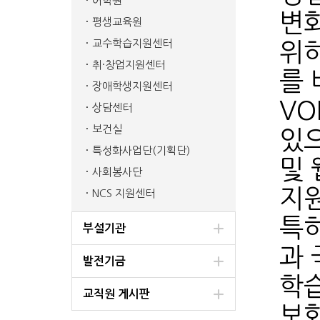
어학원
변
평생교육원
교수학습지원센터
위하
취·창업지원센터
를 
장애학생지원센터
VO
상담센터
보건실
있으
특성화사업단(기획단)
및
사회봉사단
지원
NCS 지원센터
특히
부설기관
과
발전기금
학
교직원 게시판
보