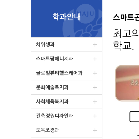
학과안내
스마트
최고의
학교.
치위생과
스마트팜에너지과
글로벌뷰티헬스케어과
문화예술복지과
사회체육복지과
▢
건축정원디자인과
토목조경과