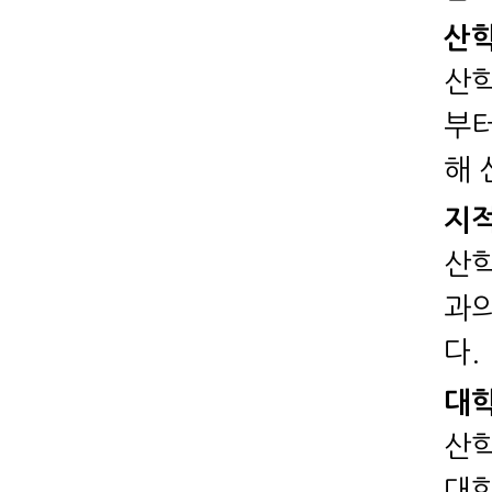
산학
산학
부터
해 
지적
산학
과의
다.
대학
산학
대학