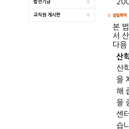
20
발전기금
교직원 게시판
본 
서 
다음
산
산학
을 
해 
을 
센터
습니