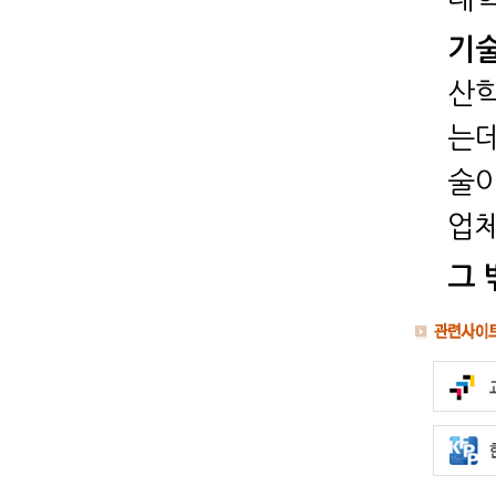
기술
산학
는데
술이
업체
그 