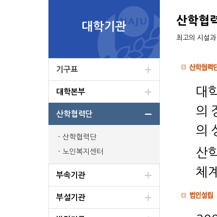
산학협
대학기관
최고의 시설과
기구표
대학
대학본부
의 
산학협력단
의 
산학협력단
산학
노인복지센터
체계
부속기관
부설기관