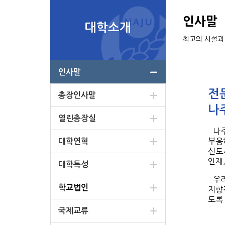
인사말
대학소개
최고의 시설과
인사말
전
총장인사말
나
열린총장실
나
부응
대학연혁
신도
인재
대학특성
우리
학교법인
지향
도록
국제교류