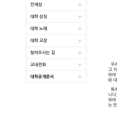
인재상
대학 상징
대학 노래
대학 교장
찾아오시는 길
우
교내전화
고 
하여
대학공개문서
와 
특
니다
하여
는 