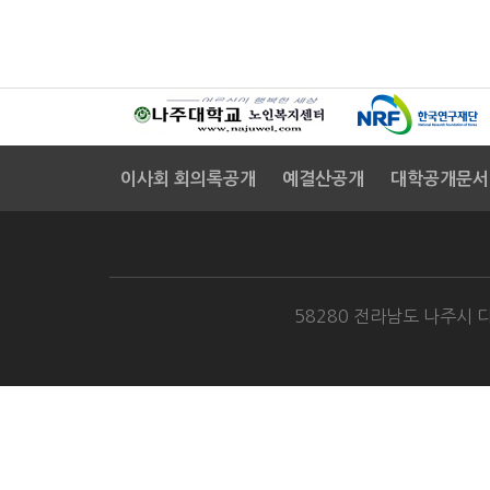
이사회 회의록공개
예결산공개
대학공개문서
58280 전라남도 나주시 다