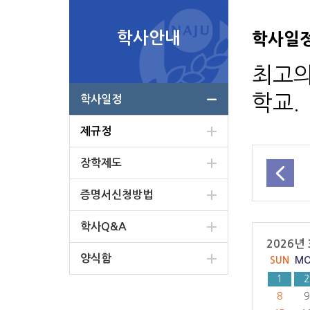
학사안내
학사일
최고의
학교.
학사일정
제규정
장학제도
증명서신청방법
학사Q&A
2026년 
양식함
SUN
M
1
2
8
9