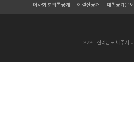
이사회 회의록공개
예결산공개
대학공개문서
58280 전라남도 나주시 다