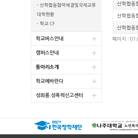
산학협동협
산학협동협약체결및국제교류
대학현황
산학협동협
학교 CF
산학협동협약
학교버스안내
페이지 : 01
캠퍼스안내
동아리소개
학교에바란다
성희롱.성폭력신고센터