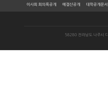
이사회 회의록공개
예결산공개
대학공개문서
58280 전라남도 나주시 다