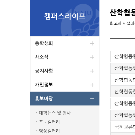
산학협
캠퍼스라이프
최고의 시설과
총학생회
산학협동협
새소식
산학협동협
공지사항
산학협동협
개인정보
산학협동협
홍보마당
산학협동협
대학뉴스 및 행사
산학협동협
포토갤러리
국제교류
영상갤러리