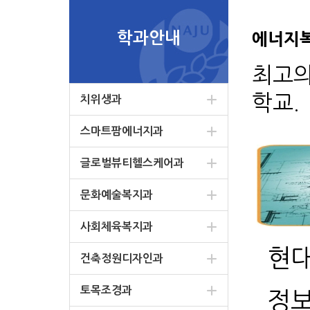
학과안내
에너지
최고의
학교.
치위생과
스마트팜에너지과
글로벌뷰티헬스케어과
문화예술복지과
사회체육복지과
현대
건축정원디자인과
토목조경과
정보