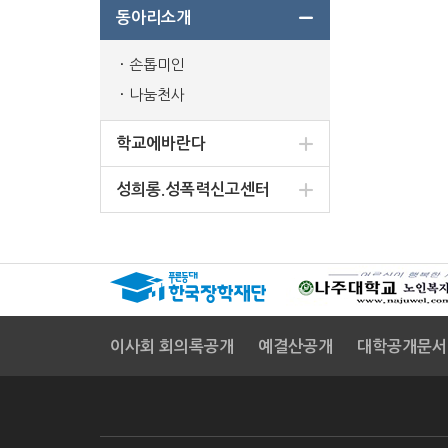
동아리소개
손톱미인
나눔천사
학교에바란다
성희롱.성폭력신고센터
이사회 회의록공개
예결산공개
대학공개문서