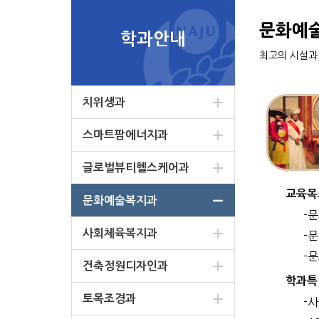
문화예
학과안내
최고의 시설과
치위생과
스마트팜에너지과
글로벌뷰티헬스케어과
교육목
문화예술복지과
-
사회체육복지과
-
-
건축정원디자인과
학과특
토목조경과
-