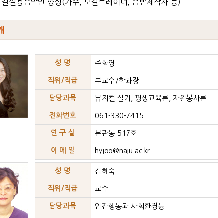
 보컬실용음악인 양성(가수, 보컬트레이너, 음반제작자 등)
성 명
주화영
직위/직급
부교수/학과장
담당과목
뮤지컬 실기, 평생교육론, 자원봉사론
전화번호
061-330-7415
연 구 실
본관동 517호
이 메 일
hyjoo@naju.ac.kr
성 명
김혜숙
직위/직급
교수
담당과목
인간행동과 사회환경등