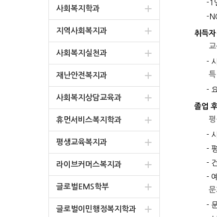
-
사회복지학과
-
지역사회복지과
취득자
교
사회복지실천과
-
특
재난안전복지과
-
사회복지상담교육과
졸업 
평
휴먼서비스복지학과
-
평생교육복지과
-
-
라이브커머스복지과
-
글로벌EMS학부
문
-
글로벌이민행정복지학과