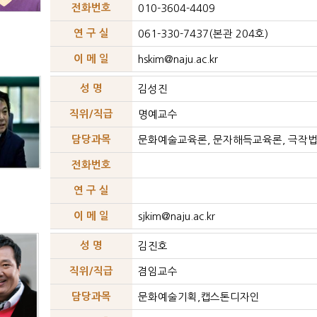
전화번호
010-3604-4409
연 구 실
061-330-7437(본관 204호)
이 메 일
hskim@naju.ac.kr
성 명
김성진
직위/직급
명예교수
담당과목
문화예술교육론, 문자해득교육론, 극작
전화번호
연 구 실
이 메 일
sjkim@naju.ac.kr
성 명
김진호
직위/직급
겸임교수
담당과목
문화예술기획,캡스톤디자인