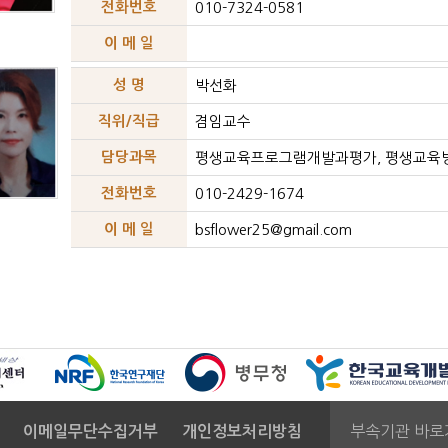
전화번호
010-7324-0581
이 메 일
성 명
박선화
직위/직급
겸임교수
담당과목
평생교육프로그램개발과평가, 평생교육
전화번호
010-2429-1674
이 메 일
bsflower25@gmail.com
부속기관 바로
이메일무단수집거부
개인정보처리방침