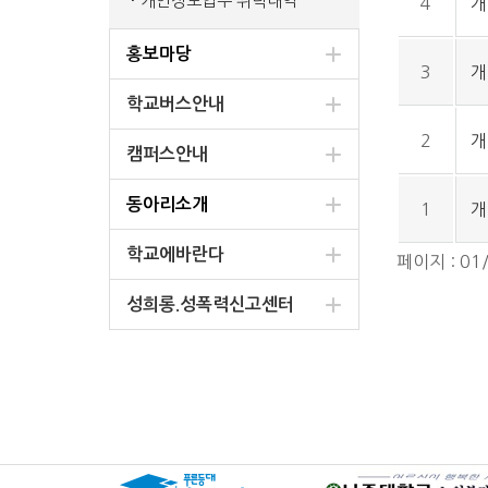
개인정보업무 위탁내역
4
개
홍보마당
3
개
학교버스안내
2
개
캠퍼스안내
동아리소개
1
개
학교에바란다
페이지 : 01
성희롱.성폭력신고센터