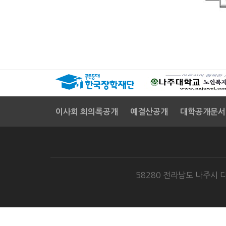
이사회 회의록공개
예결산공개
대학공개문서
58280 전라남도 나주시 다