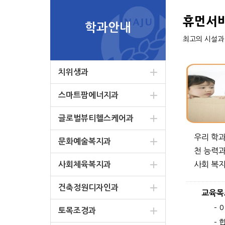
휴먼서
학과안내
최고의 시설과
치위생과
스마트팜에너지과
글로벌뷰티헬스케어과
우리 학과
문화예술복지과
천 능력과
사회 복지
사회체육복지과
건축정원디자인과
교육목
-
토목조경과
-