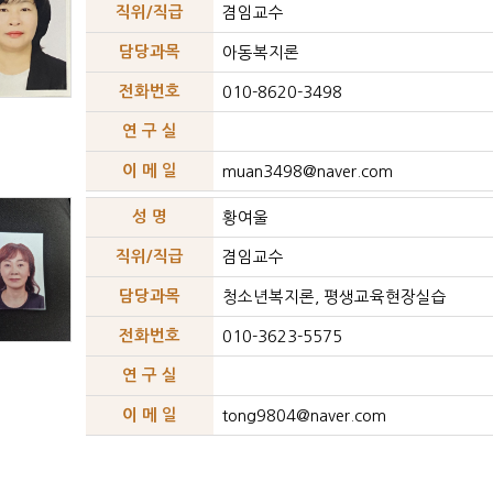
직위/직급
겸임교수
담당과목
아동복지론
전화번호
010-8620-3498
연 구 실
이 메 일
muan3498@naver.com
성 명
황여울
직위/직급
겸임교수
담당과목
청소년복지론, 평생교육현장실습
전화번호
010-3623-5575
연 구 실
이 메 일
tong9804@naver.com