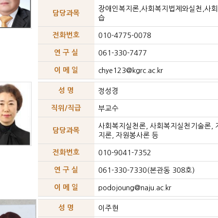
장애인복지론,사회복지법제와실천,사
담당과목
습
전화번호
010-4775-0078
연 구 실
061-330-7477
이 메 일
chye123@kgrc.ac.kr
성 명
정성경
직위/직급
부교수
사회복지실천론, 사회복지실천기술론,
담당과목
지론, 자원봉사론 등
전화번호
010-9041-7352
연 구 실
061-330-7330(본관동 308호)
이 메 일
podojoung@naju.ac.kr
성 명
이주현