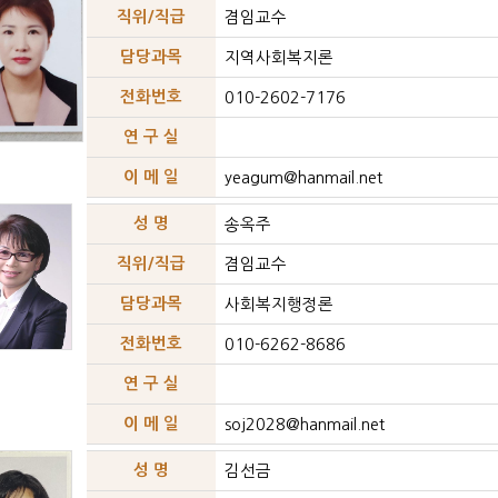
직위/직급
겸임교수
담당과목
지역사회복지론
전화번호
010-2602-7176
연 구 실
이 메 일
yeagum@hanmail.net
성 명
송옥주
직위/직급
겸임교수
담당과목
사회복지행정론
전화번호
010-6262-8686
연 구 실
이 메 일
soj2028@hanmail.net
성 명
김선금